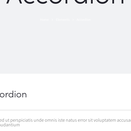
Home
Elements
Accordion
ordion
ed ut perspiciatis unde omnis iste natus error sit voluptatem acc
audantium