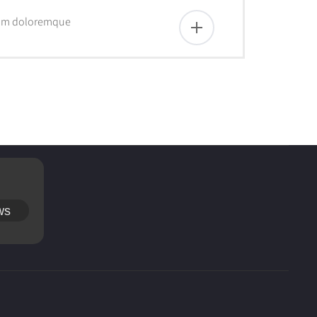
tium doloremque
ws