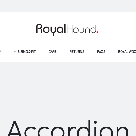
P
SIZING & FIT
CARE
RETURNS
FAQS
ROYAL WO
Accordion