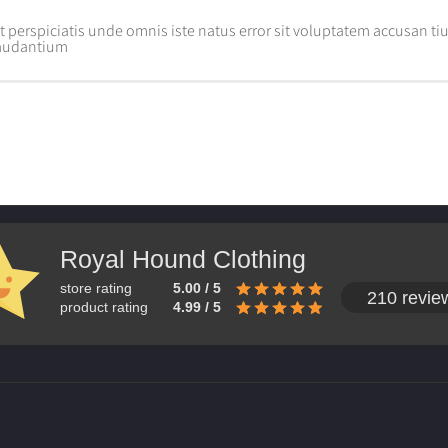
t perspiciatis unde omnis iste natus error sit voluptatem accusan 
audantium
Royal Hound Clothing
store rating
5.00 / 5
210 revie
product rating
4.99 / 5